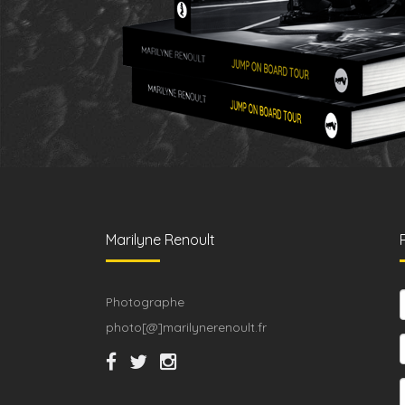
Marilyne Renoult
Photographe
photo[@]marilynerenoult.fr